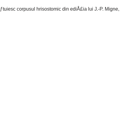
ƒtuiesc corpusul hrisostomic din ediÅ£ia lui J.-P. Migne,