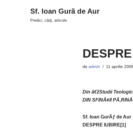
Sf. Ioan Gură de Aur
Sari
Predici, cărţi, articole
la
conținut
DESPRE 
de
admin
11 aprilie 200
Din â€žStudii Teologice
DIN SFINÅ¢II PÄ‚RINÅ¢
Sf. Ioan GurÄƒ de Aur
DESPRE IUBIRE[1]