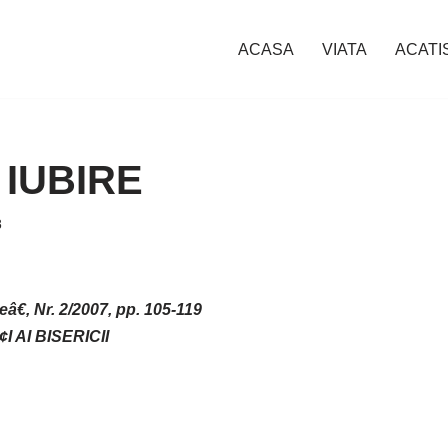
ACASA
VIATA
ACATI
IUBIRE
8
â€, Nr. 2/2007, pp. 105-119
I AI BISERICII