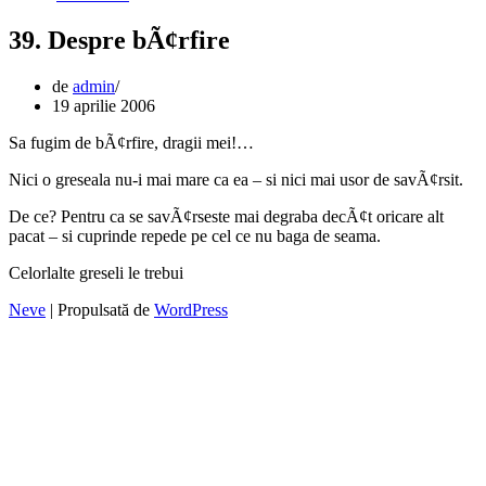
39. Despre bÃ¢rfire
de
admin
19 aprilie 2006
Sa fugim de bÃ¢rfire, dragii mei!…
Nici o greseala nu-i mai mare ca ea – si nici mai usor de savÃ¢rsit.
De ce? Pentru ca se savÃ¢rseste mai degraba decÃ¢t oricare alt
pacat – si cuprinde repede pe cel ce nu baga de seama.
Celorlalte greseli le trebui
Neve
| Propulsată de
WordPress