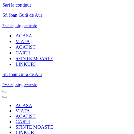
Sari la conținut
Sf. Ioan Gură de Aur
Predici, cărţi, articole
ACASA
VIATA
ACATIST
CARTI
SFINTE MOASTE
LINKURI
Sf. Ioan Gură de Aur
Predici, cărţi, articole
Meniu
de
Meniu
navigare
de
ACASA
navigare
VIATA
ACATIST
CARTI
SFINTE MOASTE
LINKURI