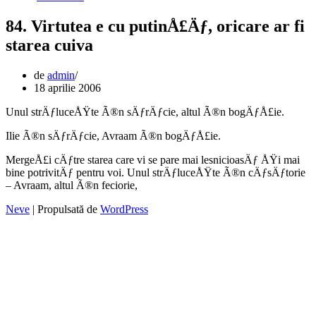
84. Virtutea e cu putinÅ£Äƒ, oricare ar fi
starea cuiva
de
admin
18 aprilie 2006
Unul strÄƒluceÅŸte Ã®n sÄƒrÄƒcie, altul Ã®n bogÄƒÅ£ie.
Ilie Ã®n sÄƒrÄƒcie, Avraam Ã®n bogÄƒÅ£ie.
MergeÅ£i cÄƒtre starea care vi se pare mai lesnicioasÄƒ ÅŸi mai
bine potrivitÄƒ pentru voi. Unul strÄƒluceÅŸte Ã®n cÄƒsÄƒtorie
– Avraam, altul Ã®n feciorie,
Neve
| Propulsată de
WordPress