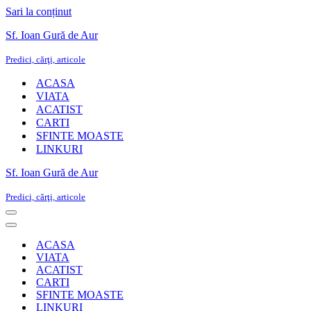
Sari la conținut
Sf. Ioan Gură de Aur
Predici, cărţi, articole
ACASA
VIATA
ACATIST
CARTI
SFINTE MOASTE
LINKURI
Sf. Ioan Gură de Aur
Predici, cărţi, articole
Meniu
de
Meniu
navigare
de
ACASA
navigare
VIATA
ACATIST
CARTI
SFINTE MOASTE
LINKURI