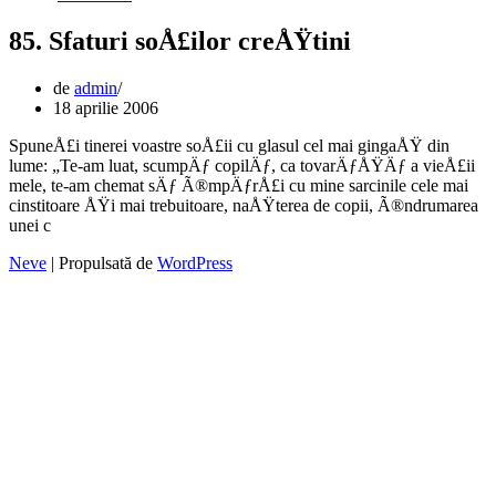
85. Sfaturi soÅ£ilor creÅŸtini
de
admin
18 aprilie 2006
SpuneÅ£i tinerei voastre soÅ£ii cu glasul cel mai gingaÅŸ din
lume: „Te-am luat, scumpÄƒ copilÄƒ, ca tovarÄƒÅŸÄƒ a vieÅ£ii
mele, te-am chemat sÄƒ Ã®mpÄƒrÅ£i cu mine sarcinile cele mai
cinstitoare ÅŸi mai trebuitoare, naÅŸterea de copii, Ã®ndrumarea
unei c
Neve
| Propulsată de
WordPress