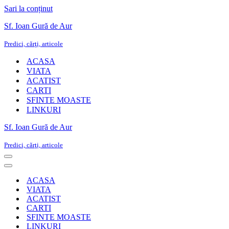
Sari la conținut
Sf. Ioan Gură de Aur
Predici, cărţi, articole
ACASA
VIATA
ACATIST
CARTI
SFINTE MOASTE
LINKURI
Sf. Ioan Gură de Aur
Predici, cărţi, articole
Meniu
de
Meniu
navigare
de
ACASA
navigare
VIATA
ACATIST
CARTI
SFINTE MOASTE
LINKURI