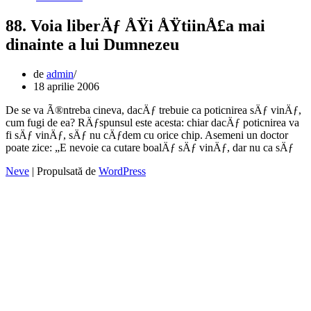
88. Voia liberÄƒ ÅŸi ÅŸtiinÅ£a mai
dinainte a lui Dumnezeu
de
admin
18 aprilie 2006
De se va Ã®ntreba cineva, dacÄƒ trebuie ca poticnirea sÄƒ vinÄƒ,
cum fugi de ea? RÄƒspunsul este acesta: chiar dacÄƒ poticnirea va
fi sÄƒ vinÄƒ, sÄƒ nu cÄƒdem cu orice chip. Asemeni un doctor
poate zice: „E nevoie ca cutare boalÄƒ sÄƒ vinÄƒ, dar nu ca sÄƒ
Neve
| Propulsată de
WordPress