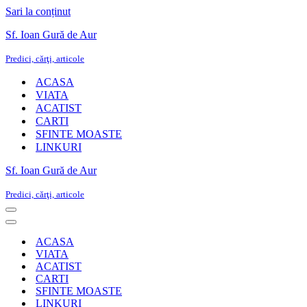
Sari la conținut
Sf. Ioan Gură de Aur
Predici, cărţi, articole
ACASA
VIATA
ACATIST
CARTI
SFINTE MOASTE
LINKURI
Sf. Ioan Gură de Aur
Predici, cărţi, articole
Meniu
de
Meniu
navigare
de
ACASA
navigare
VIATA
ACATIST
CARTI
SFINTE MOASTE
LINKURI