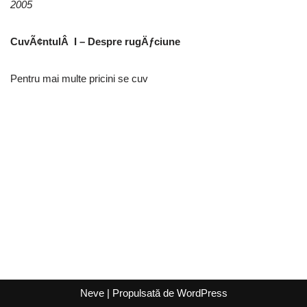
2005
CuvÃ¢ntulÂ I – Despre rugÄƒciune
Pentru mai multe pricini se cuv
Neve
| Propulsată de
WordPress