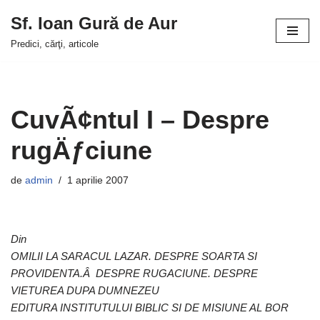
Sf. Ioan Gură de Aur
Sari
Predici, cărţi, articole
la
conținut
CuvÃ¢ntul I – Despre
rugÄƒciune
de
admin
1 aprilie 2007
Din
OMILII LA SARACUL LAZAR. DESPRE SOARTA SI
PROVIDENTA.Â DESPRE RUGACIUNE. DESPRE
VIETUREA DUPA DUMNEZEU
EDITURA INSTITUTULUI BIBLIC SI DE MISIUNE AL BOR