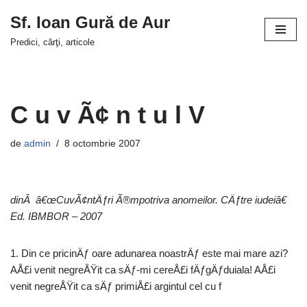
Sf. Ioan Gură de Aur
Sari
Predici, cărţi, articole
la
conținut
C u v Ã¢ n t u l V
de
admin
8 octombrie 2007
dinÂ â€œCuvÃ¢ntÄƒri Ã®mpotriva anomeilor. CÄƒtre iudeiâ€
Ed. IBMBOR – 2007
1. Din ce pricinÄƒ oare adunarea noastrÄƒ este mai mare azi?
AÅ£i venit negreÅŸit ca sÄƒ-mi cereÅ£i fÄƒgÄƒduiala! AÅ£i
venit negreÅŸit ca sÄƒ primiÅ£i argintul cel cu f