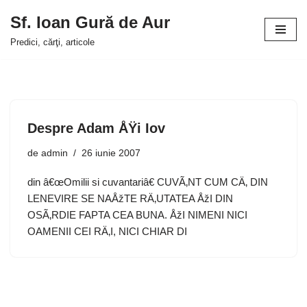
Sf. Ioan Gură de Aur
Sari
Predici, cărţi, articole
la
conținut
Despre Adam ÅŸi Iov
de
admin
26 iunie 2007
din â€œOmilii si cuvantariâ€ CUVÃ‚NT CUM CÄ‚ DIN
LENEVIRE SE NAÅžTE RÄ‚UTATEA ÅžI DIN
OSÃ‚RDIE FAPTA CEA BUNA. ÅžI NIMENI NICI
OAMENII CEI RÄ‚I, NICI CHIAR DI