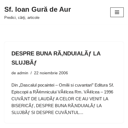
Sf. Ioan Gură de Aur
Sari
Predici, cărţi, articole
la
conținut
DESPRE BUNA RÃ‚NDUIALÃƒ LA
SLUJBÃƒ
de
admin
22 noiembrie 2006
Din „Dascalul pocaintei – Omilii si cuvantari” Editura Sf.
Episcopii a RÃ¢mnicului VÃ¢lcea Rm. VÃ¢lcea – 1996
CUVÃ‚NT DE LAUDÃƒ A CELOR CE AU VENIT LA
BISERICÃƒ, DESPRE BUNA RÃ‚NDUIALÃƒ LA
SLUJBÃƒ SI DESPRE CUVÃ‚NTUL…