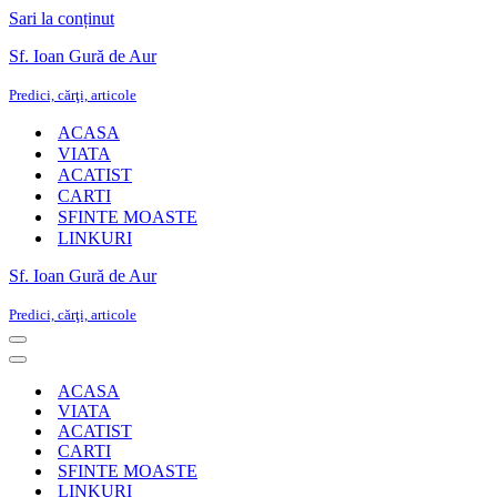
Sari la conținut
Sf. Ioan Gură de Aur
Predici, cărţi, articole
ACASA
VIATA
ACATIST
CARTI
SFINTE MOASTE
LINKURI
Sf. Ioan Gură de Aur
Predici, cărţi, articole
Meniu
de
Meniu
navigare
de
ACASA
navigare
VIATA
ACATIST
CARTI
SFINTE MOASTE
LINKURI