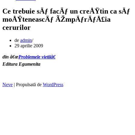
Ce trebuie sÄƒ facÄƒ un creÅŸtin ca sÄƒ
moÅŸteneascÄƒ ÃŽmpÄƒrÄƒÅ£ia
cerurilor
de
admin
29 aprilie 2009
din â€œ
Problemele vietiiâ€
Editura Egumenita
Neve
| Propulsată de
WordPress