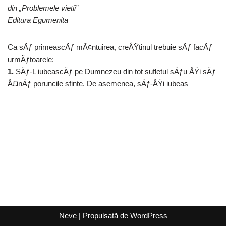
din „Problemele vietii”
Editura Egumenita
Ca sÄƒ primeascÄƒ mÃ¢ntuirea, creÅŸtinul trebuie sÄƒ facÄƒ
urmÄƒtoarele:
1.
SÄƒ-L iubeascÄƒ pe Dumnezeu din tot sufletul sÄƒu ÅŸi sÄƒ
Å£inÄƒ poruncile sfinte. De asemenea, sÄƒ-ÅŸi iubeas
Neve
| Propulsată de
WordPress