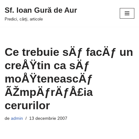
Sf. Ioan Gură de Aur
Sari
Predici, cărţi, articole
la
conținut
Ce trebuie sÄƒ facÄƒ un
creÅŸtin ca sÄƒ
moÅŸteneascÄƒ
ÃŽmpÄƒrÄƒÅ£ia
cerurilor
de
admin
13 decembrie 2007