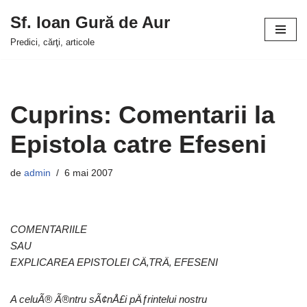
Sf. Ioan Gură de Aur
Sari
Predici, cărţi, articole
la
conținut
Cuprins: Comentarii la
Epistola catre Efeseni
de
admin
6 mai 2007
COMENTARIILE
SAU
EXPLICAREA EPISTOLEI CÄ‚TRÄ‚ EFESENI
A celuÃ® Ã®ntru sÃ¢nÅ£i pÄƒrintelui nostru