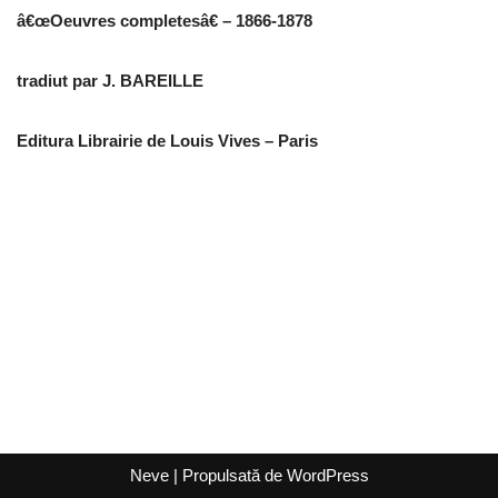
â€œOeuvres completesâ€ – 1866-1878
tradiut par J. BAREILLE
Editura Librairie de Louis Vives – Paris
Neve
| Propulsată de
WordPress