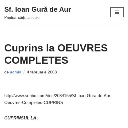
Sf. Ioan Gură de Aur
Sari
Predici, cărţi, articole
la
conținut
Cuprins la OEUVRES
COMPLETES
de
admin
4 februarie 2008
http://www.scribd.com/doc/2034155/Sf-Ioan-Gura-de-Aur-
Oeuvres-Completes-CUPRINS
CUPRINSUL LA :