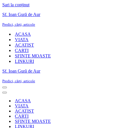
Sari la conținut
Sf. Ioan Gură de Aur
Predici, cărţi, articole
ACASA
VIATA
ACATIST
CARTI
SFINTE MOASTE
LINKURI
Sf. Ioan Gură de Aur
Predici, cărţi, articole
Meniu
de
Meniu
navigare
de
ACASA
navigare
VIATA
ACATIST
CARTI
SFINTE MOASTE
LINKURI