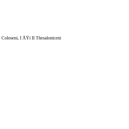
 Coloseni, I ÅŸi II Thesaloniceni