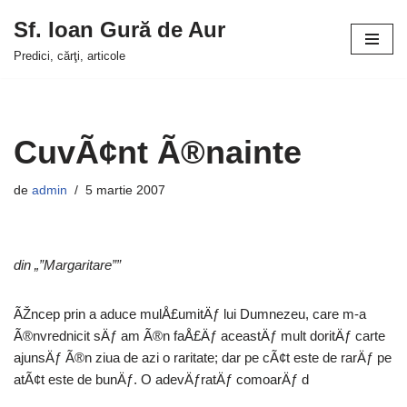
Sf. Ioan Gură de Aur
Sari
Predici, cărţi, articole
la
conținut
CuvÃ¢nt Ã®nainte
de
admin
5 martie 2007
din „”Margaritare””
ÃŽncep prin a aduce mulÅ£umitÄƒ lui Dumnezeu, care m-a
Ã®nvrednicit sÄƒ am Ã®n faÅ£Äƒ aceastÄƒ mult doritÄƒ carte
ajunsÄƒ Ã®n ziua de azi o raritate; dar pe cÃ¢t este de rarÄƒ pe
atÃ¢t este de bunÄƒ. O adevÄƒratÄƒ comoarÄƒ d