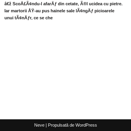
â€ž ScoÅ£Ã¢ndu-l afarÄƒ din cetate, Ã®l ucidea cu pietre.
Iar martorii ÅŸ-au pus hainele sale lÃ¢ngÄƒ picioarele
unui tÃ¢nÄƒr, ce se che
Neve
| Propulsată de
WordPress