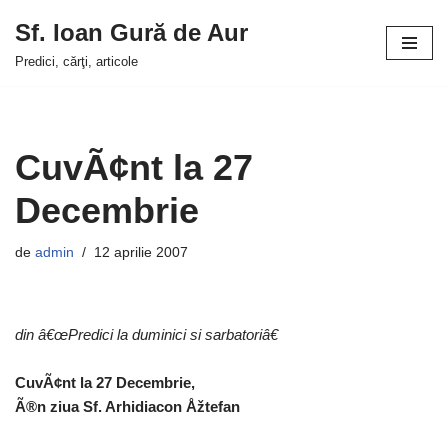
Sf. Ioan Gură de Aur
Sari
Predici, cărţi, articole
la
conținut
CuvÃ¢nt la 27
Decembrie
de
admin
12 aprilie 2007
din â€œPredici la duminici si sarbatoriâ€
CuvÃ¢nt la 27 Decembrie,
Ã®n ziua Sf. Arhidiacon Åžtefan