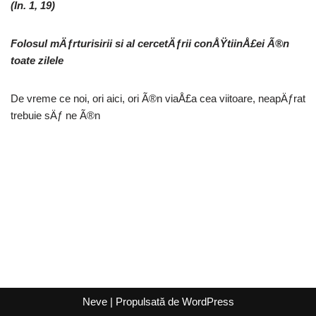
(In. 1, 19)
Folosul mÄƒrturisirii si al cercetÄƒrii conÅŸtiinÅ£ei Ã®n
toate zilele
De vreme ce noi, ori aici, ori Ã®n viaÅ£a cea viitoare, neapÄƒrat
trebuie sÄƒ ne Ã®n
Neve
| Propulsată de
WordPress