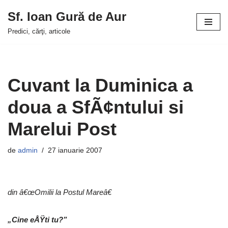
Sf. Ioan Gură de Aur
Sari
Predici, cărţi, articole
la
conținut
Cuvant la Duminica a
doua a SfÃ¢ntului si
Marelui Post
de
admin
27 ianuarie 2007
din â€œOmilii la Postul Mareâ€
„Cine eÅŸti tu?”