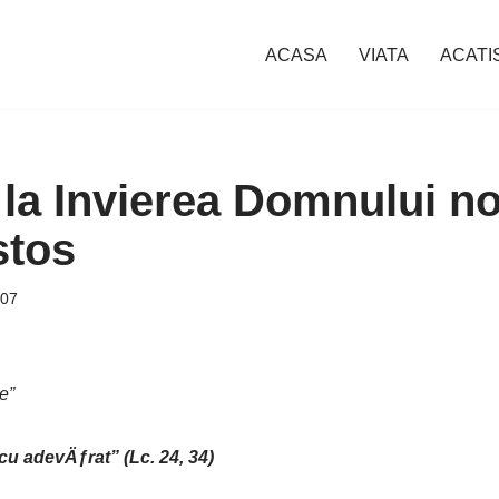
ACASA
VIATA
ACATI
la Invierea Domnului no
stos
007
e”
u adevÄƒrat” (Lc. 24, 34)