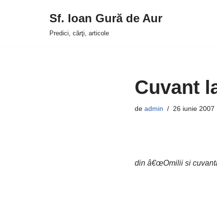
Sf. Ioan Gură de Aur
Sari
Predici, cărţi, articole
la
conținut
Cuvant la
de
admin
26 iunie 2007
din â€œOmilii si cuvanta