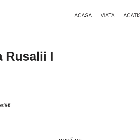
ACASA
VIATA
ACATI
 Rusalii I
riâ€