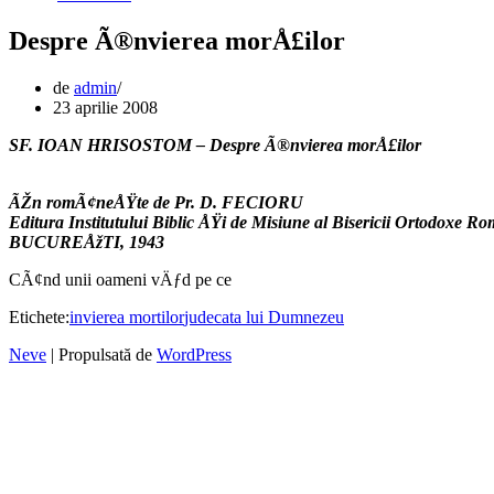
Despre Ã®nvierea morÅ£ilor
de
admin
23 aprilie 2008
SF. IOAN HRISOSTOM – Despre Ã®nvierea morÅ£ilor
ÃŽn romÃ¢neÅŸte de Pr. D. FECIORU
Editura Institutului Biblic ÅŸi de Misiune al Bisericii Ortodoxe 
BUCUREÅžTI, 1943
CÃ¢nd unii oameni vÄƒd pe ce
Etichete:
invierea mortilor
judecata lui Dumnezeu
Neve
| Propulsată de
WordPress