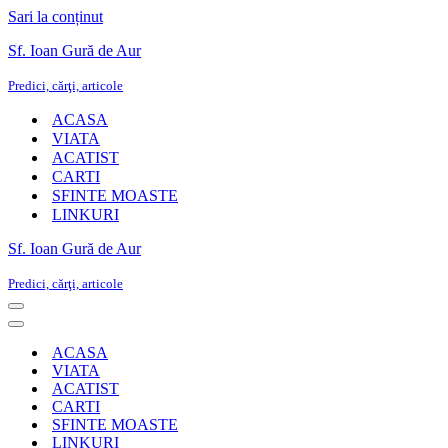
Sari la conținut
Sf. Ioan Gură de Aur
Predici, cărţi, articole
ACASA
VIATA
ACATIST
CARTI
SFINTE MOASTE
LINKURI
Sf. Ioan Gură de Aur
Predici, cărţi, articole
Meniu
de
Meniu
navigare
de
ACASA
navigare
VIATA
ACATIST
CARTI
SFINTE MOASTE
LINKURI