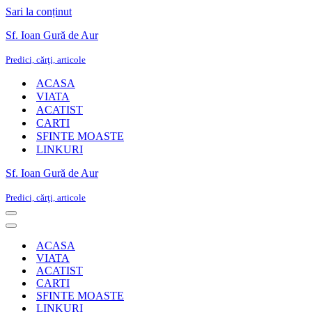
Sari la conținut
Sf. Ioan Gură de Aur
Predici, cărţi, articole
ACASA
VIATA
ACATIST
CARTI
SFINTE MOASTE
LINKURI
Sf. Ioan Gură de Aur
Predici, cărţi, articole
Meniu
de
Meniu
navigare
de
ACASA
navigare
VIATA
ACATIST
CARTI
SFINTE MOASTE
LINKURI