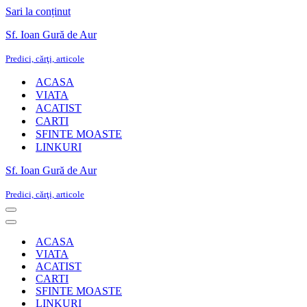
Sari la conținut
Sf. Ioan Gură de Aur
Predici, cărţi, articole
ACASA
VIATA
ACATIST
CARTI
SFINTE MOASTE
LINKURI
Sf. Ioan Gură de Aur
Predici, cărţi, articole
Meniu
de
Meniu
navigare
de
ACASA
navigare
VIATA
ACATIST
CARTI
SFINTE MOASTE
LINKURI