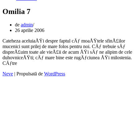
Omilia 7
de
admin
26 aprilie 2006
Cateheza aceluiaÅŸi despre faptul cÄƒ moaÅŸtele sfinÅ£ilor
mucenici sunt prilej de mare folos pentru noi. CÄƒ trebuie sÄƒ
dispreÅ£uim toate ale vieÅ£ii de acum ÅŸi sÄƒ ne alipim de cele
duhovniceÅŸti; cÄƒ mare bine este rugÄƒciunea ÅŸi milostenia.
CÄƒtre
Neve
| Propulsată de
WordPress