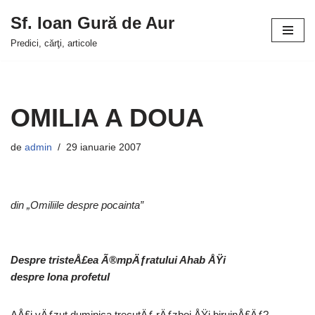
Sf. Ioan Gură de Aur
Sari
Predici, cărţi, articole
la
conținut
OMILIA A DOUA
de
admin
29 ianuarie 2007
din „Omiliile despre pocainta”
Despre tristeÅ£ea Ã®mpÄƒratului Ahab ÅŸi
despre Iona profetul
AÅ£i vÄƒzut duminica trecutÄƒ rÄƒzboi ÅŸi biruinÅ£Äƒ?