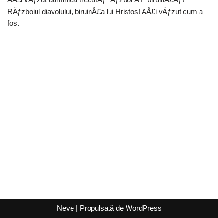
RÄƒzboiul diavolului, biruinÅ£a lui Hristos! AÅ£i vÄƒzut cum a
fost
Neve
| Propulsată de
WordPress