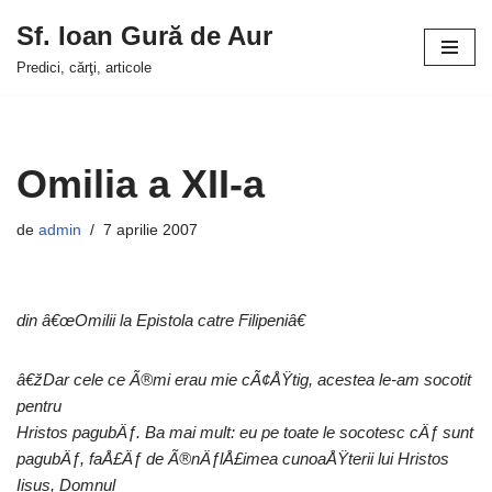
Sf. Ioan Gură de Aur
Sari
Predici, cărţi, articole
la
conținut
Omilia a XII-a
de
admin
7 aprilie 2007
din â€œOmilii la Epistola catre Filipeniâ€
â€žDar cele ce Ã®mi erau mie cÃ¢ÅŸtig, acestea le-am socotit
pentru
Hristos pagubÄƒ. Ba mai mult: eu pe toate le socotesc cÄƒ sunt
pagubÄƒ, faÅ£Äƒ de Ã®nÄƒlÅ£imea cunoaÅŸterii lui Hristos
Iisus, Domnul