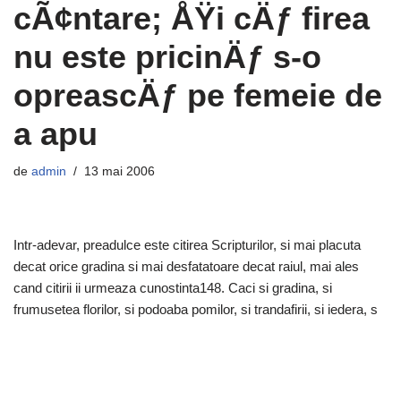
cÃ¢ntare; ÅŸi cÄƒ firea
nu este pricinÄƒ s-o
opreascÄƒ pe femeie de
a apu
de
admin
13 mai 2006
Intr-adevar, preadulce este citirea Scripturilor, si mai placuta
decat orice gradina si mai desfatatoare decat raiul, mai ales
cand citirii ii urmeaza cunostinta148. Caci si gradina, si
frumusetea florilor, si podoaba pomilor, si trandafirii, si iedera, s