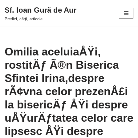
Sf. Ioan Gură de Aur
Sari
Predici, cărţi, articole
la
conținut
Omilia aceluiaÅŸi,
rostitÄƒ Ã®n Biserica
Sfintei Irina,despre
rÃ¢vna celor prezenÅ£i
la bisericÄƒ ÅŸi despre
uÅŸurÄƒtatea celor care
lipsesc ÅŸi despre