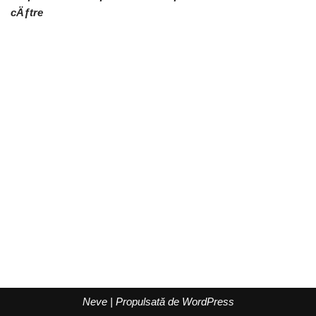
cÄƒtre
Neve
| Propulsată de
WordPress