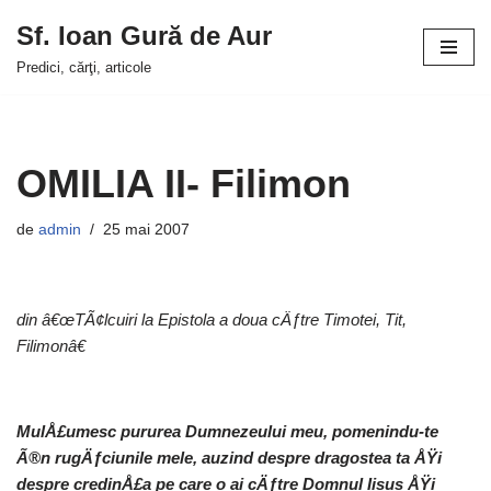
Sf. Ioan Gură de Aur
Sari
Predici, cărţi, articole
la
conținut
OMILIA II- Filimon
de
admin
25 mai 2007
din â€œTÃ¢lcuiri la Epistola a doua cÄƒtre Timotei, Tit,
Filimonâ€
MulÅ£umesc pururea Dumnezeului meu, pomenindu-te
Ã®n rugÄƒciunile mele, auzind despre dragostea ta ÅŸi
despre credinÅ£a pe care o ai cÄƒtre Domnul Iisus ÅŸi