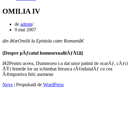
OMILIA IV
de
admin
9 mai 2007
din â€œOmilii la Epistola catre Romaniâ€
[Despre pÄƒcatul homosexualitÄƒÅ£ii]
â€žPentru aceea, Dumnezeu i-a dat unor patimi de ocarÄƒ, cÄƒci
ÅŸi femeile lor au schimbat fireasca rÃ¢nduialÄƒ cu cea
Ã®mpotriva firii; asemene
Neve
| Propulsată de
WordPress