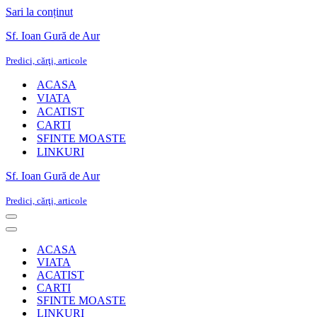
Sari la conținut
Sf. Ioan Gură de Aur
Predici, cărţi, articole
ACASA
VIATA
ACATIST
CARTI
SFINTE MOASTE
LINKURI
Sf. Ioan Gură de Aur
Predici, cărţi, articole
Meniu
de
Meniu
navigare
de
ACASA
navigare
VIATA
ACATIST
CARTI
SFINTE MOASTE
LINKURI