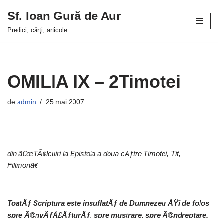
Sf. Ioan Gură de Aur
Sari
Predici, cărţi, articole
la
conținut
OMILIA IX – 2Timotei
de
admin
25 mai 2007
din â€œTÃ¢lcuiri la Epistola a doua cÄƒtre Timotei, Tit,
Filimonâ€
ToatÄƒ Scriptura este insuflatÄƒ de Dumnezeu ÅŸi de folos
spre Ã®nvÄƒÅ£ÄƒturÄƒ, spre mustrare, spre Ã®ndreptare,