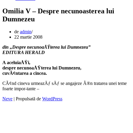
Omilia V – Despre necunoasterea lui
Dumnezeu
de
admin
22 martie 2008
din „Despre necunoaÅŸterea lui Dumnezeu”
EDITURA HERALD
A aceluiaÅŸi,
despre necunoaÅŸterea lui Dumnezeu,
cuvÃ¢ntarea a cincea.
CÃ¢nd cineva urmeazÄƒ sÄƒ se angajeze Ã®n tratarea unei teme
foarte impor-tante –
Neve
| Propulsată de
WordPress