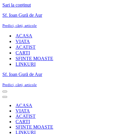
Sari la conținut
Sf. Ioan Gură de Aur
Predici, cărţi, articole
ACASA
VIATA
ACATIST
CARTI
SFINTE MOASTE
LINKURI
Sf. Ioan Gură de Aur
Predici, cărţi, articole
Meniu
de
Meniu
navigare
de
ACASA
navigare
VIATA
ACATIST
CARTI
SFINTE MOASTE
LINKURI