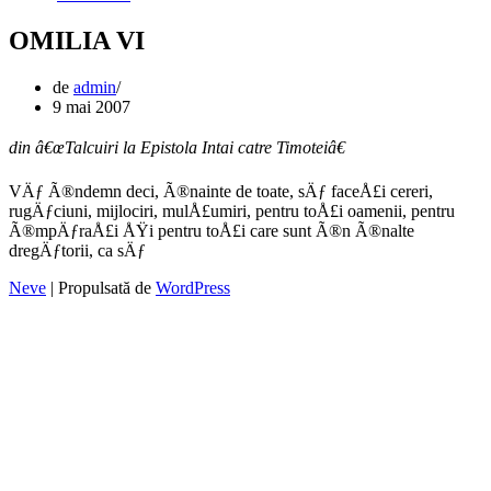
OMILIA VI
de
admin
9 mai 2007
din â€œTalcuiri la Epistola Intai catre Timoteiâ€
VÄƒ Ã®ndemn deci, Ã®nainte de toate, sÄƒ faceÅ£i cereri,
rugÄƒciuni, mijlociri, mulÅ£umiri, pentru toÅ£i oamenii, pentru
Ã®mpÄƒraÅ£i ÅŸi pentru toÅ£i care sunt Ã®n Ã®nalte
dregÄƒtorii, ca sÄƒ
Neve
| Propulsată de
WordPress