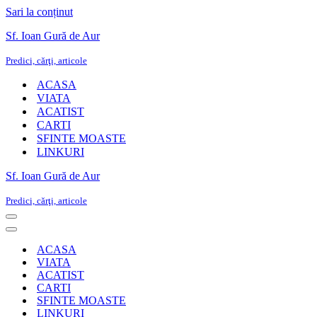
Sari la conținut
Sf. Ioan Gură de Aur
Predici, cărţi, articole
ACASA
VIATA
ACATIST
CARTI
SFINTE MOASTE
LINKURI
Sf. Ioan Gură de Aur
Predici, cărţi, articole
Meniu
de
Meniu
navigare
de
ACASA
navigare
VIATA
ACATIST
CARTI
SFINTE MOASTE
LINKURI