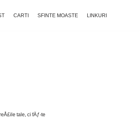
ST
CARTI
SFINTE MOASTE
LINKURI
£ile tale, ci fÄƒ-te