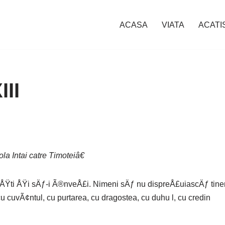
ACASA
VIATA
ACATI
III
la Intai catre Timoteiâ€
Ÿti ÅŸi sÄƒ-i Ã®nveÅ£i. Nimeni sÄƒ nu dispreÅ£uiascÄƒ tinereÅ
u cuvÃ¢ntul, cu purtarea, cu dragostea, cu duhu l, cu credin