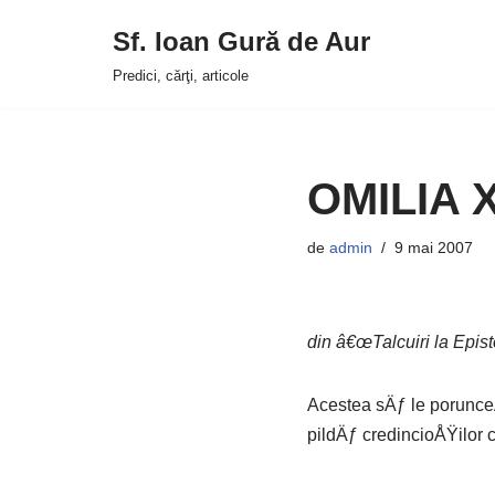
Sf. Ioan Gură de Aur
Sari
Predici, cărţi, articole
la
conținut
OMILIA X
de
admin
9 mai 2007
din â€œTalcuiri la Episto
Acestea sÄƒ le porunceÅ
pildÄƒ credincioÅŸilor c