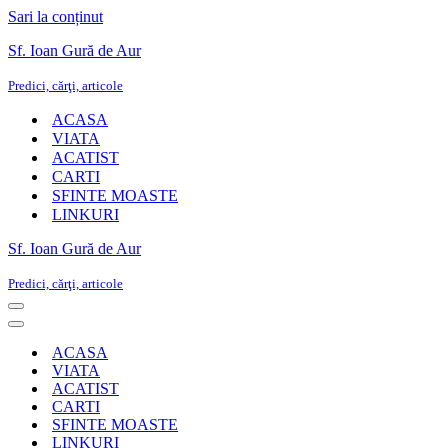
Sari la conținut
Sf. Ioan Gură de Aur
Predici, cărţi, articole
ACASA
VIATA
ACATIST
CARTI
SFINTE MOASTE
LINKURI
Sf. Ioan Gură de Aur
Predici, cărţi, articole
Meniu
de
Meniu
navigare
de
ACASA
navigare
VIATA
ACATIST
CARTI
SFINTE MOASTE
LINKURI