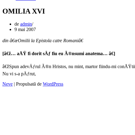
OMILIA XVI
de
admin
9 mai 2007
din â€œOmilii la Epistola catre Romaniâ€
[â€ž… aÅŸ fi dorit sÄƒ fiu eu Ã®nsumi anatema… â€]
â€žSpun adevÄƒrul Ã®n Hristos, nu mint, martor fiindu-mi conÅŸt
Nu vi s-a pÄƒrut,
Neve
| Propulsată de
WordPress