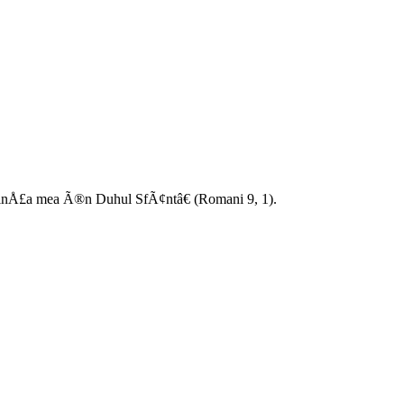
iinÅ£a mea Ã®n Duhul SfÃ¢ntâ€ (Romani 9, 1).