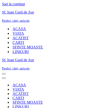
Sari la conținut
Sf. Ioan Gură de Aur
Predici, cărţi, articole
ACASA
VIATA
ACATIST
CARTI
SFINTE MOASTE
LINKURI
Sf. Ioan Gură de Aur
Predici, cărţi, articole
Meniu
de
Meniu
navigare
de
ACASA
navigare
VIATA
ACATIST
CARTI
SFINTE MOASTE
LINKURI