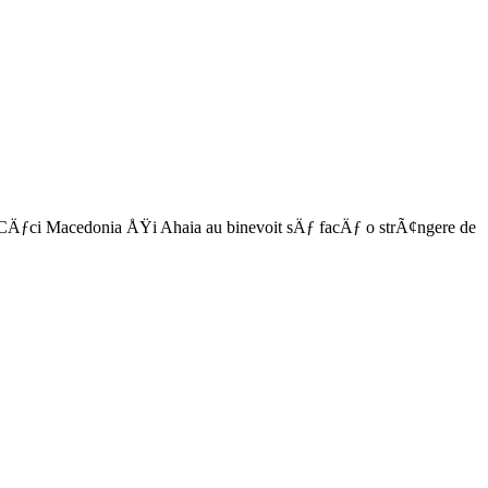
 CÄƒci Macedonia ÅŸi Ahaia au binevoit sÄƒ facÄƒ o strÃ¢ngere de