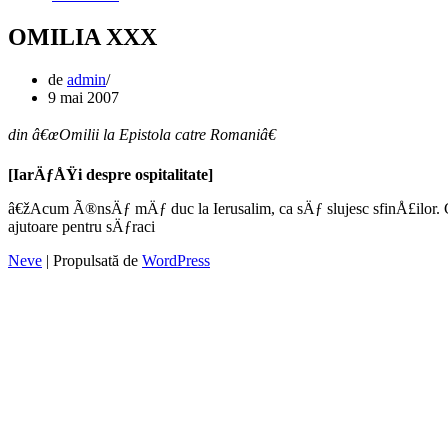
OMILIA XXX
de
admin
9 mai 2007
din â€œOmilii la Epistola catre Romaniâ€
[IarÄƒÅŸi despre ospitalitate]
â€žAcum Ã®nsÄƒ mÄƒ duc la Ierusalim, ca sÄƒ slujesc sfinÅ£ilor.
ajutoare pentru sÄƒraci
Neve
| Propulsată de
WordPress