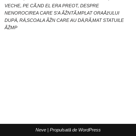
VECHE, PE CÃ‚ND EL ERA PREOT, DESPRE
NENOROCIREA CARE S’A ÃŽNTÃ‚MPLAT ORAÅžULUI
DUPÄ‚ RÄ‚SCOALA ÃŽN CARE AU DÄ‚RÃ‚MAT STATUILE
ÃŽMP
Neve
| Propulsată de
WordPress