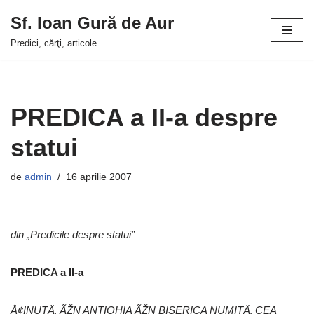
Sf. Ioan Gură de Aur
Sari
Predici, cărţi, articole
la
conținut
PREDICA a II-a despre
statui
de
admin
16 aprilie 2007
din „Predicile despre statui”
PREDICA a II-a
Å¢INUTÄ‚ ÃŽN ANTIOHIA ÃŽN BISERICA NUMITÄ‚ CEA