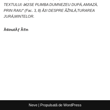
TEXTULUI: â€žSE PLIMBA DUMNEZEU DUPÄ‚ AMIAZÄ‚
PRIN RAIU” (Fac. 3, 8) ÅžI DESPRE ÃŽNLÄ‚TURAREA
JURÄ‚MINTELOR.
Å¢inutÄƒ Ã®n
Neve
| Propulsată de
WordPress