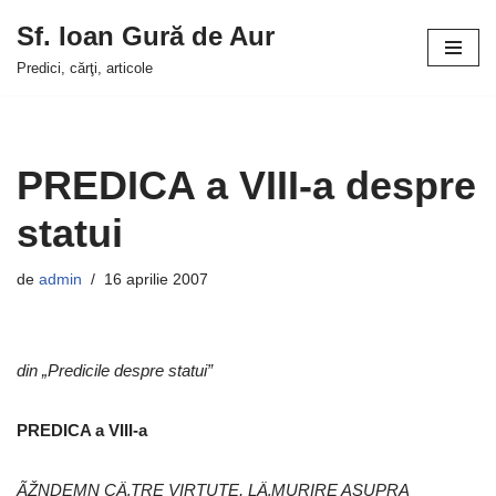
Sf. Ioan Gură de Aur
Sari
Predici, cărţi, articole
la
conținut
PREDICA a VIII-a despre
statui
de
admin
16 aprilie 2007
din „Predicile despre statui”
PREDICA a VIII-a
ÃŽNDEMN CÄ‚TRE VIRTUTE, LÄ‚MURIRE ASUPRA