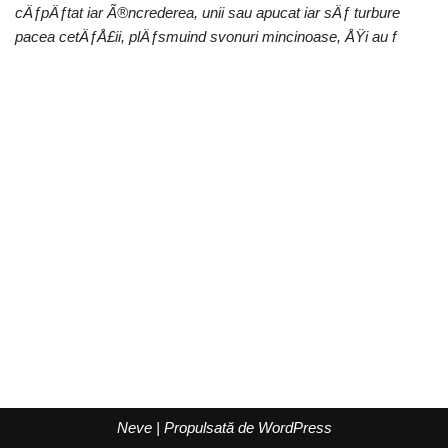
cÄƒpÄƒtat iar Ã®ncrederea, unii sau apucat iar sÄƒ turbure
pacea cetÄƒÅ£ii, plÄƒsmuind svonuri mincinoase, ÅŸi au f
Neve
| Propulsată de
WordPress