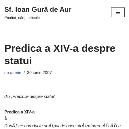
Sf. Ioan Gură de Aur
Sari
Predici, cărţi, articole
la
conținut
Predica a XIV-a despre
statui
de
admin
30 iunie 2007
din „Predicile despre statui”
Predica a XIV-a
Â
DupÄƒ ce norodul fu scÄƒpat de orice strÃ¢mtorare ÅŸi ÅŸi-a