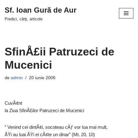
Sf. Ioan Gură de Aur
Sari
Predici, cărţi, articole
la
conținut
SfinÅ£ii Patruzeci de
Mucenici
de
admin
20 iunie 2006
CuvÃ¢nt
la Ziua SfinÅ£ilor Patruzeci de Mucenici
” Venind cei dintÃ¢i, socoteau cÄƒ vor lua mai mult,
ÅŸi au luai ÅŸi ei cÃ¢te un dinar” (Mt. 20, 10)