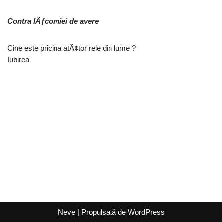
Contra lÄƒcomiei de avere
Cine este pricina atÃ¢tor rele din lume ?
Iubirea
Neve
| Propulsată de
WordPress