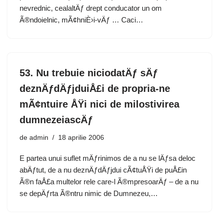
nevrednic, cealaltÄƒ drept conducator un om
Ã®ndoielnic, mÃ¢hniÈ›i-vÄƒ … Caci…
53. Nu trebuie niciodatÄƒ sÄƒ
deznÄƒdÄƒjduiÅ£i de propria-ne
mÃ¢ntuire ÅŸi nici de milostivirea
dumnezeiascÄƒ
de
admin
18 aprilie 2006
E partea unui suflet mÄƒrinimos de a nu se lÄƒsa deloc
abÄƒtut, de a nu deznÄƒdÄƒjdui cÃ¢tuÅŸi de puÅ£in
Ã®n faÅ£a multelor rele care-l Ã®mpresoarÄƒ – de a nu
se depÄƒrta Ã®ntru nimic de Dumnezeu,…