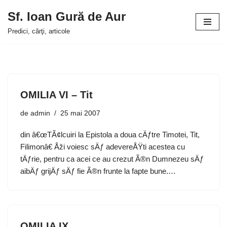
Sf. Ioan Gură de Aur
Sari
Predici, cărţi, articole
la
conținut
OMILIA VI – Tit
de
admin
25 mai 2007
din â€œTÃ¢lcuiri la Epistola a doua cÄƒtre Timotei, Tit,
Filimonâ€ Åži voiesc sÄƒ adevereÅŸti acestea cu
tÄƒrie, pentru ca acei ce au crezut Ã®n Dumnezeu sÄƒ
aibÄƒ grijÄƒ sÄƒ fie Ã®n frunte la fapte bune.…
OMILIA IX