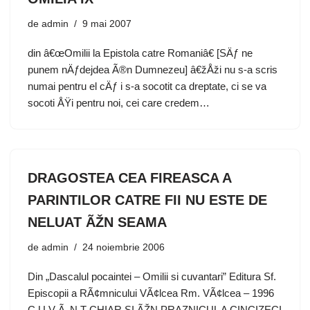
de
admin
9 mai 2007
din â€œOmilii la Epistola catre Romaniâ€ [SÄƒ ne
punem nÄƒdejdea Ã®n Dumnezeu] â€žÅži nu s-a scris
numai pentru el cÄƒ i s-a socotit ca dreptate, ci se va
socoti ÅŸi pentru noi, cei care credem…
DRAGOSTEA CEA FIREASCA A
PARINTILOR CATRE FII NU ESTE DE
NELUAT ÃŽN SEAMA
de
admin
24 noiembrie 2006
Din „Dascalul pocaintei – Omilii si cuvantari” Editura Sf.
Episcopii a RÃ¢mnicului VÃ¢lcea Rm. VÃ¢lcea – 1996
C U V Ã‚ N T CHIAR SI ÃŽN PRAZNICUL A CINCIZECI