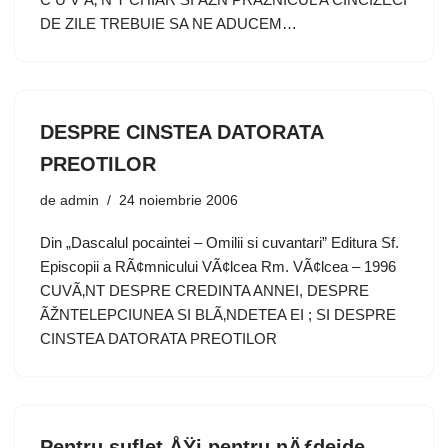
DE ZILE TREBUIE SA NE ADUCEM…
DESPRE CINSTEA DATORATA
PREOTILOR
de
admin
24 noiembrie 2006
Din „Dascalul pocaintei – Omilii si cuvantari” Editura Sf.
Episcopii a RÃ¢mnicului VÃ¢lcea Rm. VÃ¢lcea – 1996
CUVÃ‚NT DESPRE CREDINTA ANNEI, DESPRE
ÃŽNTELEPCIUNEA SI BLÃ‚NDETEA EI ; SI DESPRE
CINSTEA DATORATA PREOTILOR
Pentru suflet ÅŸi pentru nÄƒdejde