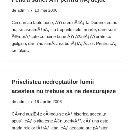
de
admin
13 mai 2006
Cei cari au fapte bune, ÅŸi credinÅ£Äƒ la Dumnezeu nu
au, se aseamÄƒnÄƒ ca trupurile cele moarte, care sunt
Ã®mbrÄƒcate cu haine bune ÅŸi Ã®nfÄƒÅŸurate cu
giulgiuri, dar n’au simÅ£irea bunÄƒtÄƒÅ£ilor. Pentru cÄƒ
ce folos…
Privelistea nedreptatilor lumii
acesteia nu trebuie sa ne descurajeze
de
admin
19 aprilie 2006
CÃ¢nd auziÈ›i zicÃ¢ndu-se cÄƒ biserica aceea „a
apus”, cÄƒ o alta este Ã®n „derivÄƒ”, cÄƒ una este
prada relelor fÄƒrÄƒ leac, cÄƒ aceasta are pÄƒstor