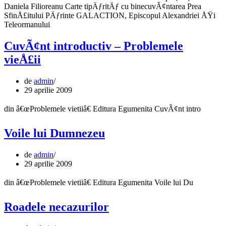
Daniela Filioreanu Carte tipÄƒritÄƒ cu binecuvÃ¢ntarea Prea
SfinÅ£itului PÄƒrinte GALACTION, Episcopul Alexandriei ÅŸi
Teleormanului
CuvÃ¢nt introductiv – Problemele
vieÅ£ii
de
admin
29 aprilie 2009
din â€œProblemele vietiiâ€ Editura Egumenita CuvÃ¢nt intro
Voile lui Dumnezeu
de
admin
29 aprilie 2009
din â€œProblemele vietiiâ€ Editura Egumenita Voile lui Du
Roadele necazurilor