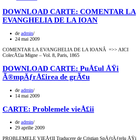
DOWNLOAD CARTE: COMENTAR LA
EVANGHELIA DE LA IOAN
de
admin
24 mai 2009
COMENTAR LA EVANGHELIA DE LA IOANÂ =>> AICI
ColecÅ£ia Migne – Vol. 8, Paris, 1865
DOWNLOAD CARTE: PuÅ£ul ÅŸi
Ã®mpÄƒrÅ£irea de grÃ¢u
de
admin
14 mai 2009
CARTE: Problemele vieÅ£ii
de
admin
29 aprilie 2009
PROBLEMELE VIEÅ¢II Traducere de Cristian SpÄƒtÄƒrelu ÅŸi