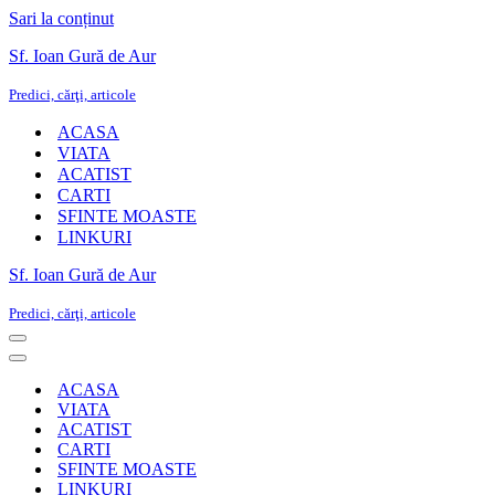
Sari la conținut
Sf. Ioan Gură de Aur
Predici, cărţi, articole
ACASA
VIATA
ACATIST
CARTI
SFINTE MOASTE
LINKURI
Sf. Ioan Gură de Aur
Predici, cărţi, articole
Meniu
de
Meniu
navigare
de
ACASA
navigare
VIATA
ACATIST
CARTI
SFINTE MOASTE
LINKURI