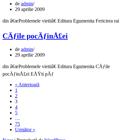
de
admin
29 aprilie 2009
din â€œProblemele vietiiâ€ Editura Egumenita Fericirea rai
CÄƒile pocÄƒinÅ£ei
de
admin
29 aprilie 2009
din â€œProblemele vietiiâ€ Editura Egumenita CÄƒile
pocÄƒinÅ£ei EÅŸti pÄƒ
« Anterioară
1
2
3
4
5
…
75
Următor »