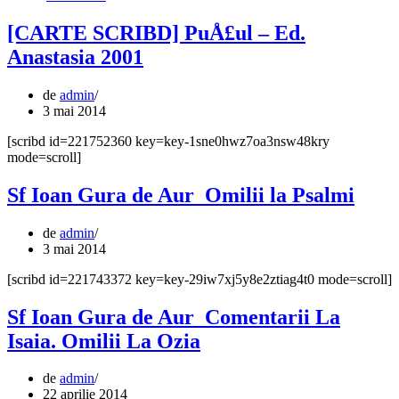
[CARTE SCRIBD] PuÅ£ul – Ed.
Anastasia 2001
de
admin
3 mai 2014
[scribd id=221752360 key=key-1sne0hwz7oa3nsw48kry
mode=scroll]
Sf Ioan Gura de Aur_Omilii la Psalmi
de
admin
3 mai 2014
[scribd id=221743372 key=key-29iw7xj5y8e2ztiag4t0 mode=scroll]
Sf Ioan Gura de Aur_Comentarii La
Isaia. Omilii La Ozia
de
admin
22 aprilie 2014