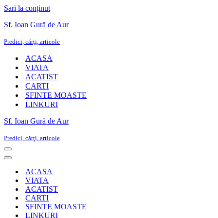
Sari la conținut
Sf. Ioan Gură de Aur
Predici, cărţi, articole
ACASA
VIATA
ACATIST
CARTI
SFINTE MOASTE
LINKURI
Sf. Ioan Gură de Aur
Predici, cărţi, articole
Meniu
de
Meniu
navigare
de
ACASA
navigare
VIATA
ACATIST
CARTI
SFINTE MOASTE
LINKURI