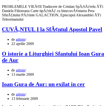
PROBLEMELE VIEÅ¢II Traducere de Cristian SpÄƒtÄƒrelu ÅŸi
Daniela Filioreanu Carte tipÄƒritÄƒ cu binecuvÃ¢ntarea Prea
SfinÅ£itului PÄƒrinte GALACTION, Episcopul Alexandriei ÅŸi
Teleormanului
CUVÃ‚NTUL I la SfÃ¢ntul Apostol Pavel
de
admin
22 aprilie 2009
O istorie a Liturghiei Sfantului Ioan Gura
de Aur
de
admin
13 martie 2009
Ioan Gura de Aur: un exilat in cer
de
admin
13 februarie 2009