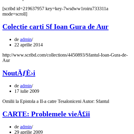
[scribd id=219637957 key=key-7wsdww1roiru733311a
mode=scroll]
Colectie carti Sf Ioan Gura de Aur
de
admin
22 aprilie 2014
http://www.scribd.com/collections/4450893/Sfantul-Ioan-Gura-de-
Aur
NoutÄƒÈ›i
de
admin
17 iulie 2009
Omilii la Epistola a II-a catre Tesaloniceni Autor: Sfantul
CARTE: Problemele vieÅ£ii
de
admin
29 aprilie 2009