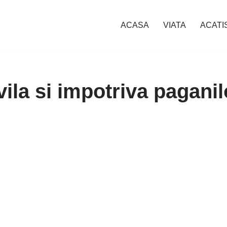
ACASA
VIATA
ACATI
ila si impotriva paganil