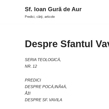
Sf. Ioan Gură de Aur
Sari
Predici, cărţi, articole
la
conținut
Despre Sfantul Vav
SERIA TEOLOGICÄ‚
NR. 12
PREDICI
DESPRE POCÄ‚INÅ¢Ä‚
ÅžI
DESPRE SF. VAVILA