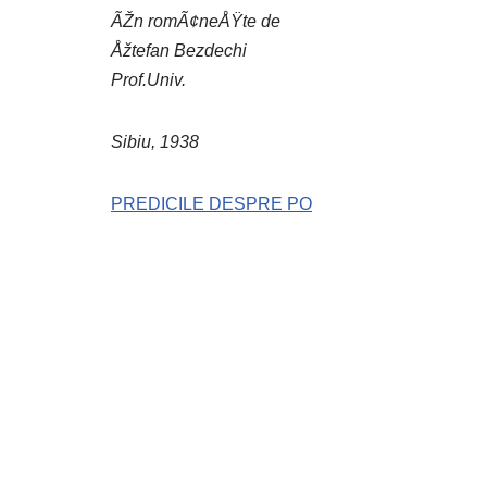
ÃŽn romÃ¢neÅŸte de
Åžtefan Bezdechi
Prof.Univ.
Sibiu, 1938
PREDICILE DESPRE PO