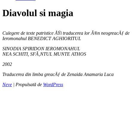
Diavolul si magia
Culegere de texte patristice ÅŸi traducerea lor Ã®n neogreacÄƒ de
Ieromonahul BENEDICT AGHIORITUL
SINODIA SPIRIDON IEROMONAHUL
NEA SCHITI, SFÃ‚NTUL MUNTE ATHOS
2002
Traducerea din limba greacÄƒ de Zenaida Anamaria Luca
Neve
| Propulsată de
WordPress