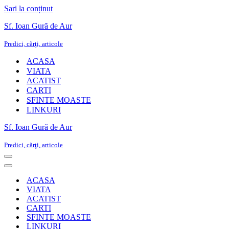
Sari la conținut
Sf. Ioan Gură de Aur
Predici, cărţi, articole
ACASA
VIATA
ACATIST
CARTI
SFINTE MOASTE
LINKURI
Sf. Ioan Gură de Aur
Predici, cărţi, articole
Meniu
de
Meniu
navigare
de
ACASA
navigare
VIATA
ACATIST
CARTI
SFINTE MOASTE
LINKURI