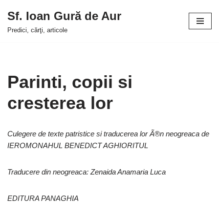
Sf. Ioan Gură de Aur
Sari
Predici, cărţi, articole
la
conținut
Parinti, copii si
cresterea lor
Culegere de texte patristice si traducerea lor Ã®n neogreaca de
IEROMONAHUL BENEDICT AGHIORITUL
Traducere din neogreaca: Zenaida Anamaria Luca
EDITURA PANAGHIA