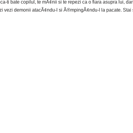
ti bate copilul, te mÃ¢nii si te repezi ca o fiara asupra lui, dar st
 zi vezi demonii atacÃ¢ndu-l si Ã®mpingÃ¢ndu-l la pacate. Stai 