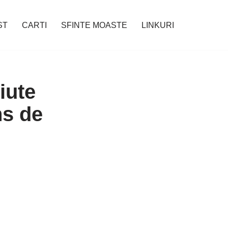
ST
CARTI
SFINTE MOASTE
LINKURI
iute
ns de