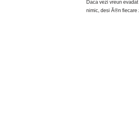
Daca vezi vreun evadat ca-
nimic, desi Ã®n fiecare