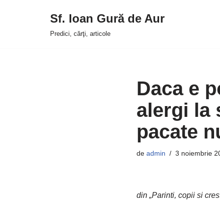
Sf. Ioan Gură de Aur
Sari
Predici, cărţi, articole
la
conținut
Daca e p
alergi la
pacate nu
de
admin
3 noiembrie 2
din „Parinti, copii si cres