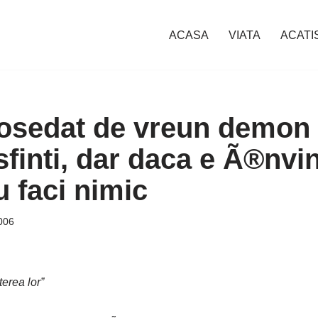
ACASA
VIATA
ACATI
osedat de vreun demon 
 sfinti, dar daca e Ã®nvi
 faci nimic
006
terea lor”