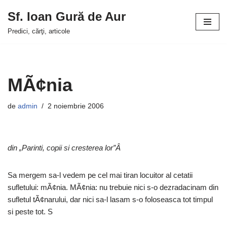
Sf. Ioan Gură de Aur
Sari
Predici, cărţi, articole
la
conținut
MÃ¢nia
de
admin
2 noiembrie 2006
din „Parinti, copii si cresterea lor”Â
Sa mergem sa-l vedem pe cel mai tiran locuitor al cetatii
sufletului: mÃ¢nia. MÃ¢nia: nu trebuie nici s-o dezradacinam din
sufletul tÃ¢narului, dar nici sa-l lasam s-o foloseasca tot timpul
si peste tot. S