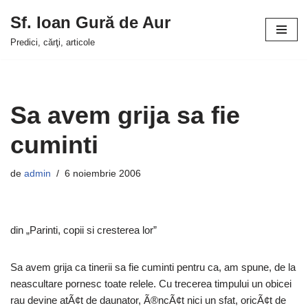
Sf. Ioan Gură de Aur
Sari
Predici, cărţi, articole
la
conținut
Sa avem grija sa fie
cuminti
de
admin
6 noiembrie 2006
din „Parinti, copii si cresterea lor”
Sa avem grija ca tinerii sa fie cuminti pentru ca, am spune, de la
neascultare pornesc toate relele. Cu trecerea timpului un obicei
rau devine atÃ¢t de daunator, Ã®ncÃ¢t nici un sfat, oricÃ¢t de