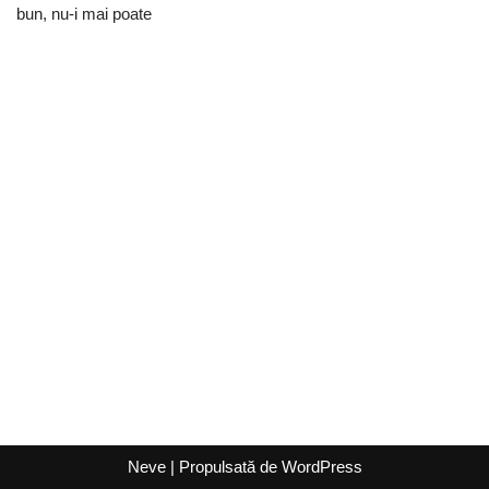
bun, nu-i mai poate
Neve
| Propulsată de
WordPress