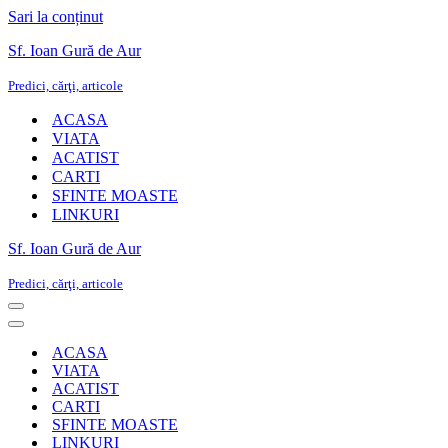
Sari la conținut
Sf. Ioan Gură de Aur
Predici, cărţi, articole
ACASA
VIATA
ACATIST
CARTI
SFINTE MOASTE
LINKURI
Sf. Ioan Gură de Aur
Predici, cărţi, articole
Meniu
de
Meniu
navigare
de
ACASA
navigare
VIATA
ACATIST
CARTI
SFINTE MOASTE
LINKURI