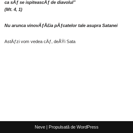
ca sÄƒ se ispiteascÄƒ de diavolul”
(Mt. 4, 1)
Nu arunca vinovÄƒÅ£ia pÄƒcatelor tale asupra Satanei
AstÄƒzi vom vedea cÄƒ, deÅŸi Sata
Neve
| Propulsată de
WordPress