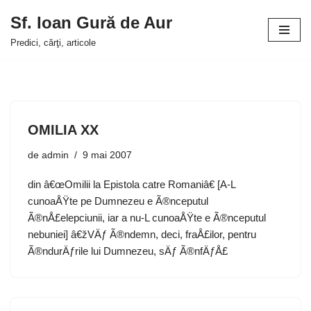
Sf. Ioan Gură de Aur
Sari
Predici, cărţi, articole
la
conținut
OMILIA XX
de
admin
9 mai 2007
din â€œOmilii la Epistola catre Romaniâ€ [A-L
cunoaÅŸte pe Dumnezeu e Ã®nceputul
Ã®nÅ£elepciunii, iar a nu-L cunoaÅŸte e Ã®nceputul
nebuniei] â€žVÄƒ Ã®ndemn, deci, fraÅ£ilor, pentru
Ã®ndurÄƒrile lui Dumnezeu, sÄƒ Ã®nfÄƒÅ£