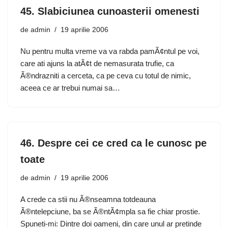
45. Slabiciunea cunoasterii omenesti
de
admin
19 aprilie 2006
Nu pentru multa vreme va va rabda pamÃ¢ntul pe voi,
care ati ajuns la atÃ¢t de nemasurata trufie, ca
Ã®ndrazniti a cerceta, ca pe ceva cu totul de nimic,
aceea ce ar trebui numai sa…
46. Despre cei ce cred ca le cunosc pe
toate
de
admin
19 aprilie 2006
A crede ca stii nu Ã®nseamna totdeauna
Ã®ntelepciune, ba se Ã®ntÃ¢mpla sa fie chiar prostie.
Spuneti-mi: Dintre doi oameni, din care unul ar pretinde