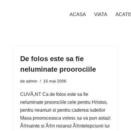
ACASA
VIATA
ACATI
De folos este sa fie
neluminate proorociile
de
admin
16 mai 2006
CUVÃ‚NT Ca de folos este sa fie
neluminate proorociile cele pentru Hristos,
pentru neamuri si pentru caderea iudeilor
Masa prooroceasca voiesc sa va pun astazi
Ã®nainte si Ã®n noianul Ã®ntelepciunii lui